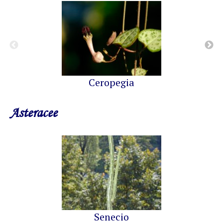
Ceropegia
Asteracee
Senecio