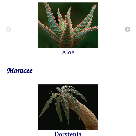
Aloe
Moracee
Dorstenia