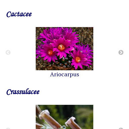
Cactacee
Ariocarpus
Crassulacee