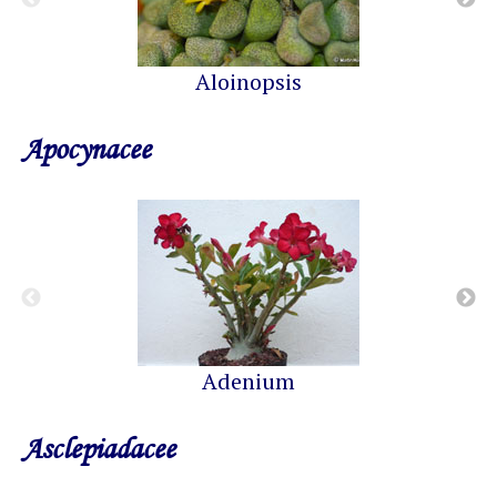
Aloinopsis
Apocynacee
Adenium
Asclepiadacee