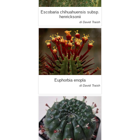
Escobaria chihuahuensis subsp.
henricksonii
di David Traish
Euphorbia enopla
di David Traish