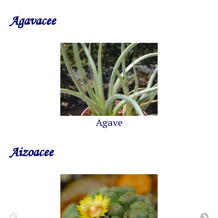
Agavacee
Agave
Aizoacee