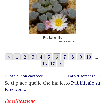
Frithia humilis
di Martin Heigan
<
1
2
3
4
5
6
7
8
9
10
...
16
17
>
«
Foto di non cactacee
Foto di semenzali
»
Se ti piace quello che hai letto
Pubblicalo su
Facebook
.
Classificazione