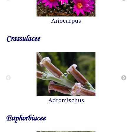
Ariocarpus
Crassulacee
Adromischus
Euphorbiacee