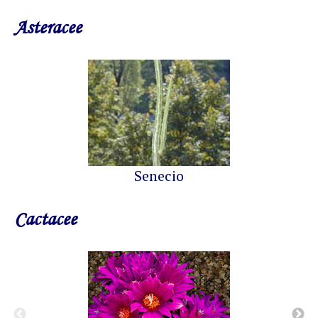
Asteracee
Senecio
Cactacee