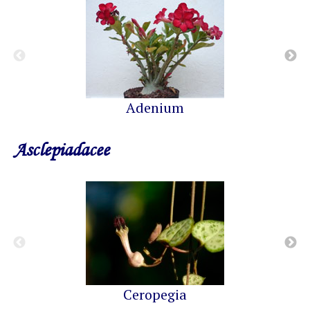
Adenium
Asclepiadacee
Ceropegia