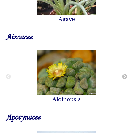
Agave
Aizoacee
Aloinopsis
Apocynacee