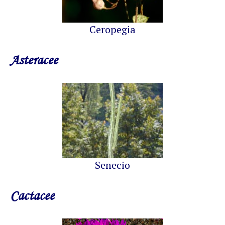
Ceropegia
Asteracee
Senecio
Cactacee