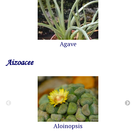
Agave
Aizoacee
Aloinopsis