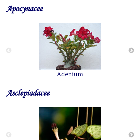
Apocynacee
Adenium
Asclepiadacee