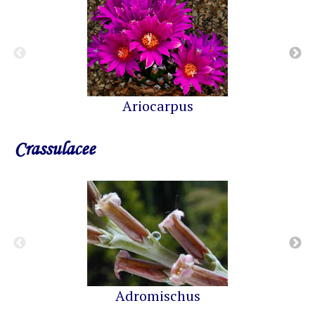
Ariocarpus
Crassulacee
Adromischus