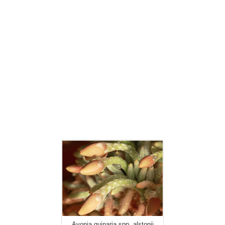
Avonia quinaria spp. alstonii