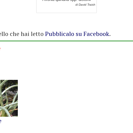
di David Traish
ello che hai letto
Pubblicalo su Facebook
.
e