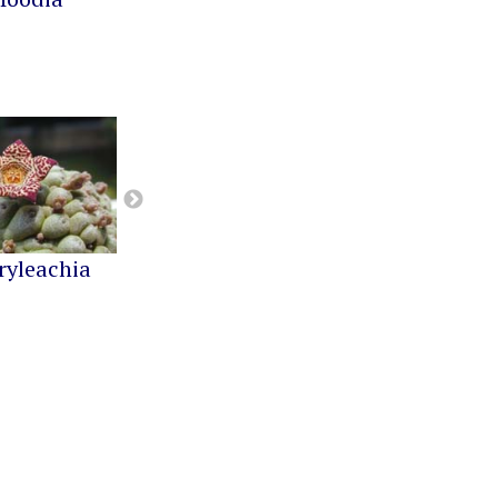
ryleachia
Orbea
Pseudolithos