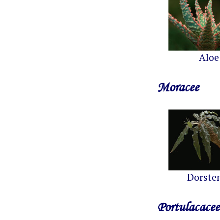
Aloe
Moracee
Dorste
Portulacacee