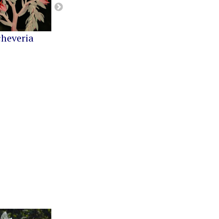
cheveria
Greenovia
Kalanchoe