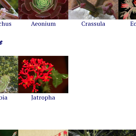
chus
Aeonium
Crassula
E
e
bia
Jatropha