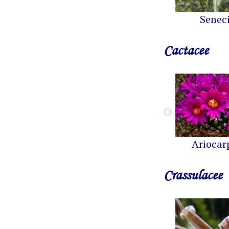
Senec
Cactacee
Ariocar
Crassulacee