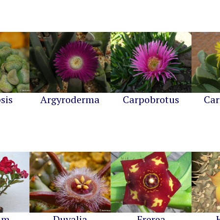
sis
Argyroderma
Carpobrotus
Car
um
Duvalia
Frerea