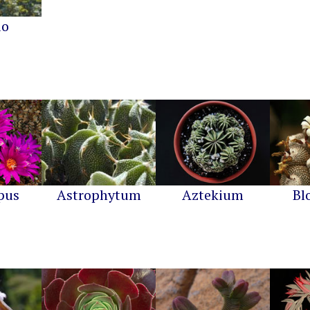
io
pus
Astrophytum
Aztekium
Bl