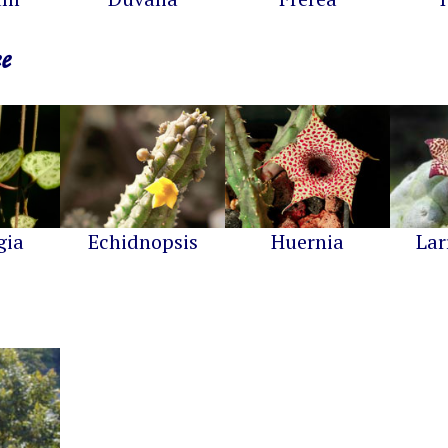
e
gia
Echidnopsis
Huernia
Lar