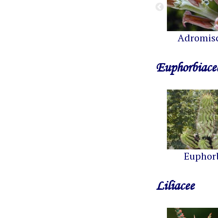
Adromis
Euphorbiace
Euphor
Liliacee