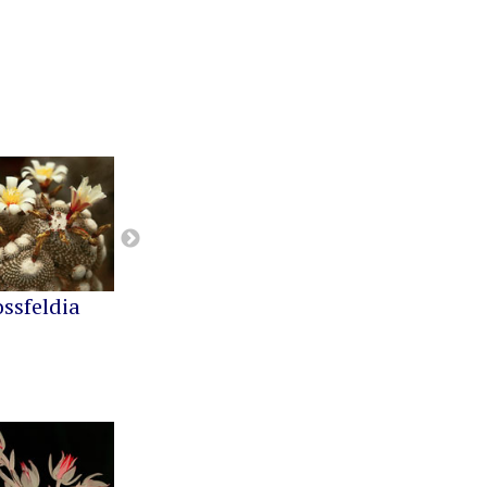
ossfeldia
Buiningia
Cereus