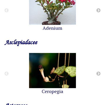
Adenium
Asclepiadacee
Ceropegia