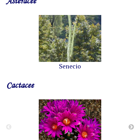
Asteracee
Senecio
Cactacee