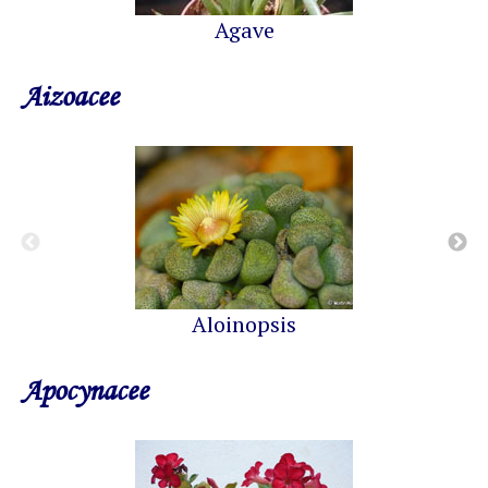
Agave
Aizoacee
Aloinopsis
Apocynacee