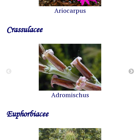
Ariocarpus
Crassulacee
Adromischus
Euphorbiacee