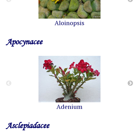
Aloinopsis
Apocynacee
Adenium
Asclepiadacee