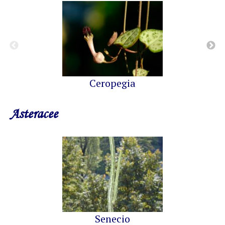
Ceropegia
Asteracee
Senecio