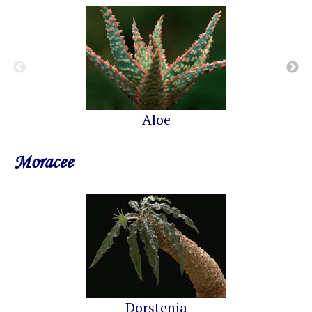
Aloe
Moracee
Dorstenia