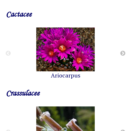
Cactacee
Ariocarpus
Crassulacee