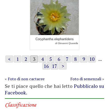
Coryphantha elephantidens
di Giovanni Quarella
<
1
2
3
4
5
6
7
8
9
10
...
16
17
>
«
Foto di non cactacee
Foto di semenzali
»
Se ti piace quello che hai letto
Pubblicalo su
Facebook
.
Classificazione