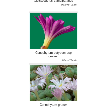
Cleistocactus samaipatanus
di David Traish
Conophytum ectypum ssp
ignavum
di David Traish
Conophytum gratum