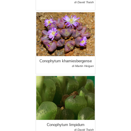
di David Traish
Conophytum khamiesbergense
di Martin Heigan
Conophytum limpidum
di David Traish