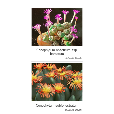
Conophytum obscurum ssp.
barbatum
di David Traish
Conophytum subfenestratum
di David Traish