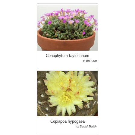
Conophytum taylorianum
di bill.I.am
Copiapoa hypogaea
di David Traish