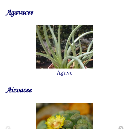
Agavacee
Agave
Aizoacee