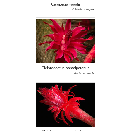
Ceropegia woodii
di Martin Heigan
Cleistocactus samaipatanus
di David Traish