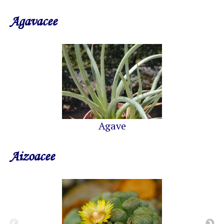
Agavacee
Agave
Aizoacee