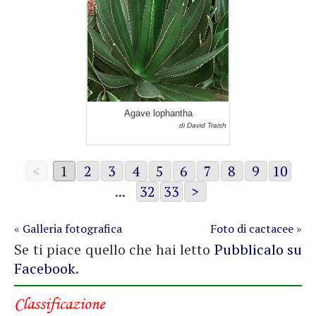
Agave lophantha
di David Traish
<
1
2
3
4
5
6
7
8
9
10
...
32
33
>
«
Galleria fotografica
Foto di cactacee
»
Se ti piace quello che hai letto
Pubblicalo su
Facebook
.
Classificazione