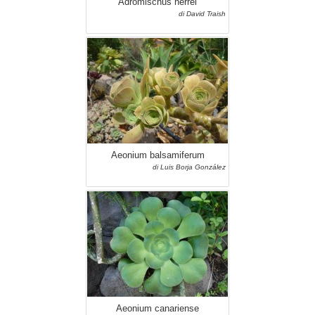
Adromischus herrei
di David Traish
Aeonium balsamiferum
di Luis Borja González
Aeonium canariense