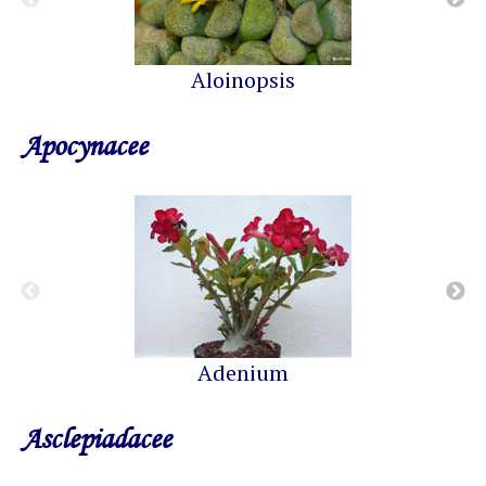
Aloinopsis
Apocynacee
Adenium
Asclepiadacee