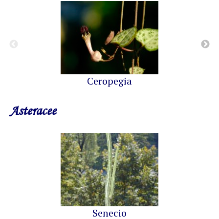
Ceropegia
Asteracee
Senecio