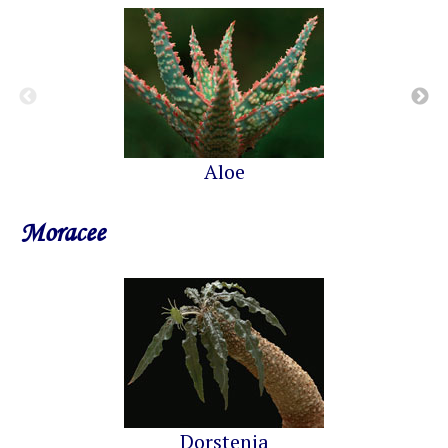
Aloe
Moracee
Dorstenia