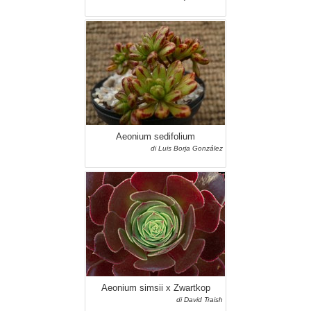
Aeonium sedifolium
di Luis Borja González
Aeonium simsii x Zwartkop
di David Traish