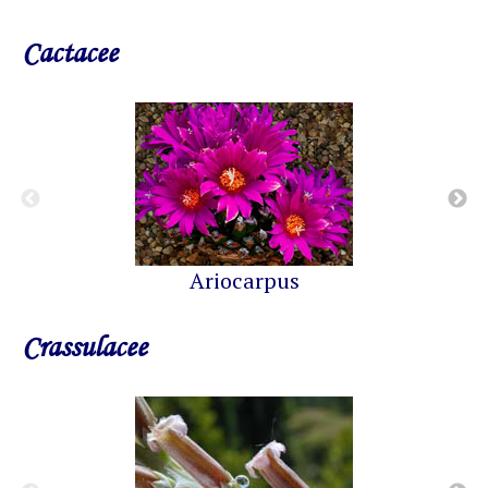
Cactacee
Ariocarpus
Crassulacee