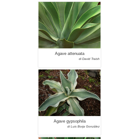
Agave attenuata
di David Traish
Agave gypsophila
di Luis Borja González