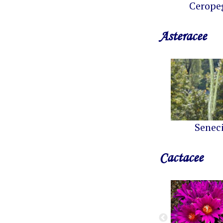
Cerope
Asteracee
Senec
Cactacee