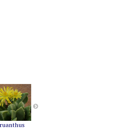
ruanthus
Cephalophyllum
Cheiridopsis