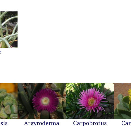
e
sis
Argyroderma
Carpobrotus
Car