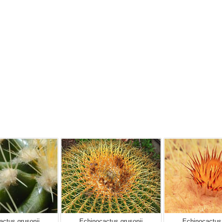
actus grusonii
Echinocactus grusonii
Echinocactus 