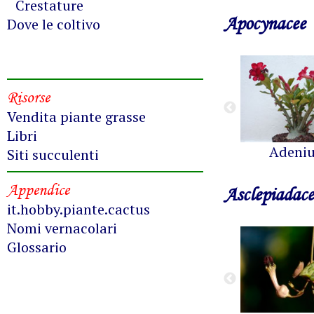
Crestature
Apocynacee
Dove le coltivo
Risorse
Vendita piante grasse
Libri
Adeni
Siti succulenti
Appendice
Asclepiadace
it.hobby.piante.cactus
Nomi vernacolari
Glossario