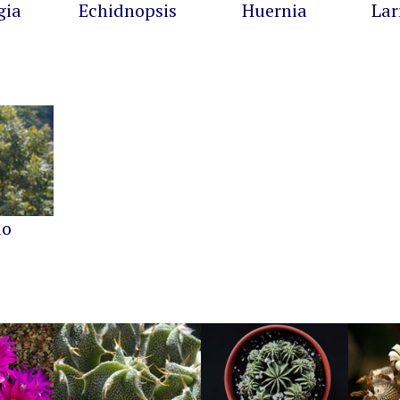
gia
Echidnopsis
Huernia
Lar
io