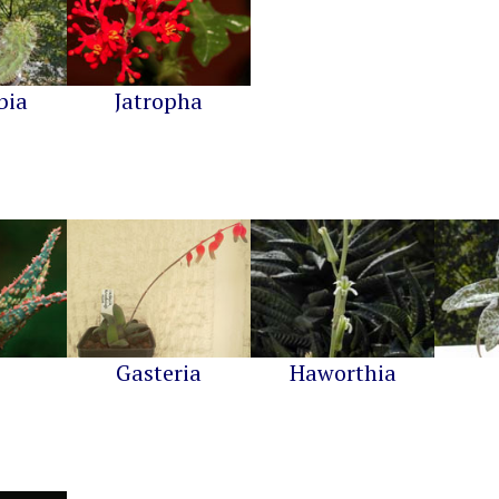
bia
Jatropha
Gasteria
Haworthia