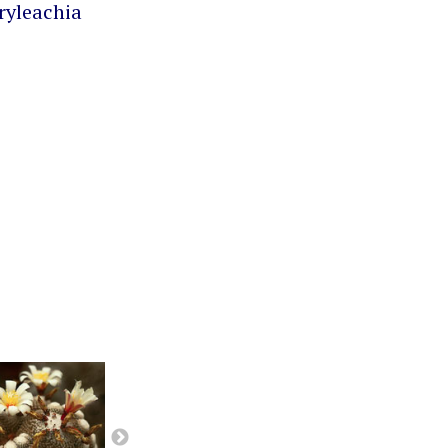
ryleachia
Orbea
Pseudolithos