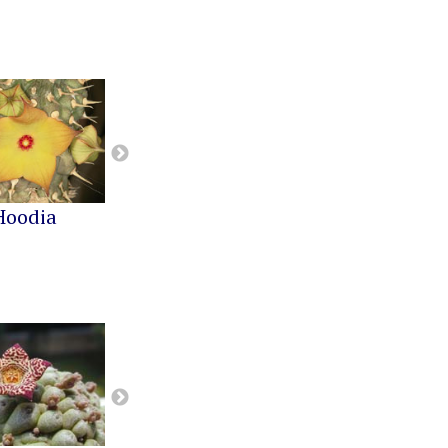
Hoodia
Notechidnopsis
Pachypodium