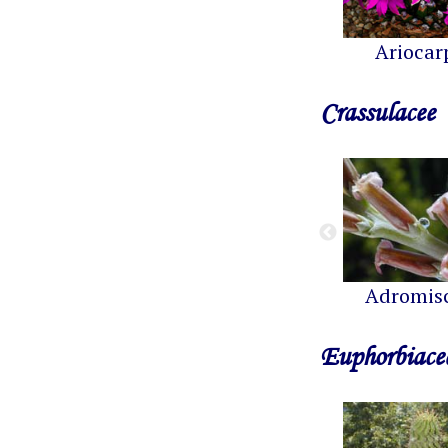
Ariocar
Crassulacee
Adromis
Euphorbiace