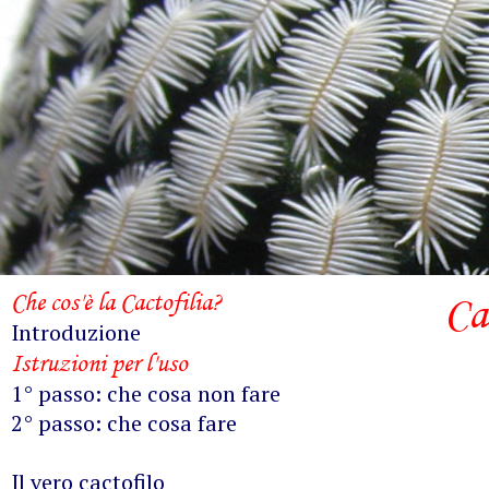
Che cos'è la Cactofilia?
Ca
Introduzione
Istruzioni per l'uso
1° passo: che cosa non fare
2° passo: che cosa fare
Il vero cactofilo