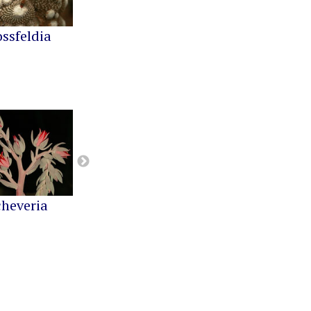
ossfeldia
Buiningia
Cereus
cheveria
Greenovia
Kalanchoe