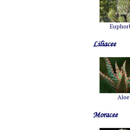
Euphor
Liliacee
Aloe
Moracee