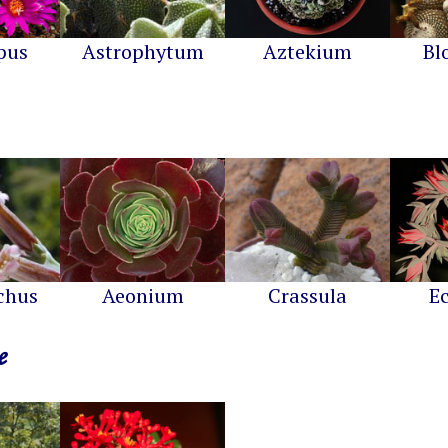
pus
Astrophytum
Aztekium
Bl
chus
Aeonium
Crassula
E
e