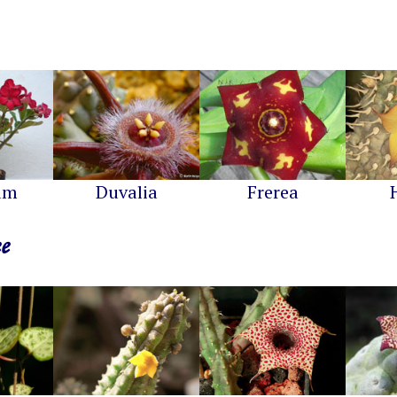
um
Duvalia
Frerea
e