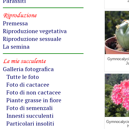
Parassiti
d
Riproduzione
Premessa
Riproduzione vegetativa
Riproduzione sessuale
La semina
Le mie succulente
Gymnocalyci
J
Galleria fotografica
Tutte le foto
Foto di cactacee
Foto di non cactacee
Piante grasse in fiore
Foto di semenzali
Innesti succulenti
Particolari insoliti
Gymnocalyciu