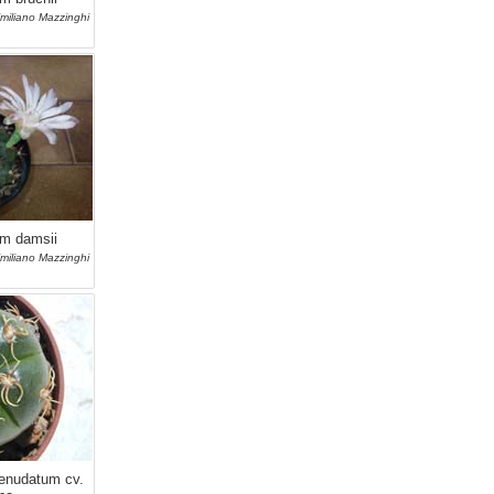
imiliano Mazzinghi
m damsii
imiliano Mazzinghi
enudatum cv.