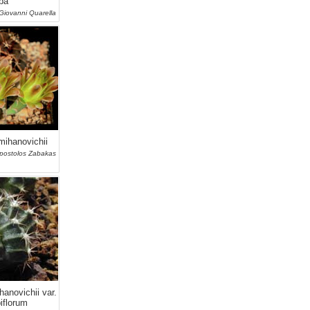
ba
 Giovanni Quarella
ihanovichii
Apostolos Zabakas
novichii var.
biflorum