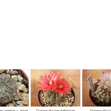
m asterias v. minor
Gymnocalycium baldanium
Gymnocalyciu