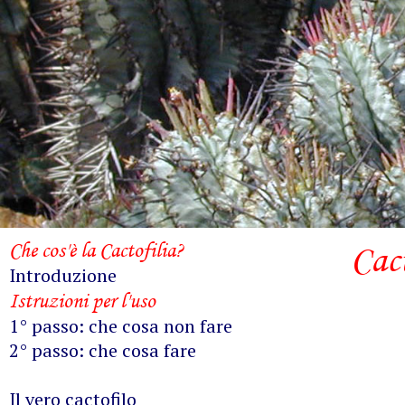
Che cos'è la Cactofilia?
Cac
Introduzione
Istruzioni per l'uso
1° passo: che cosa non fare
2° passo: che cosa fare
Il vero cactofilo