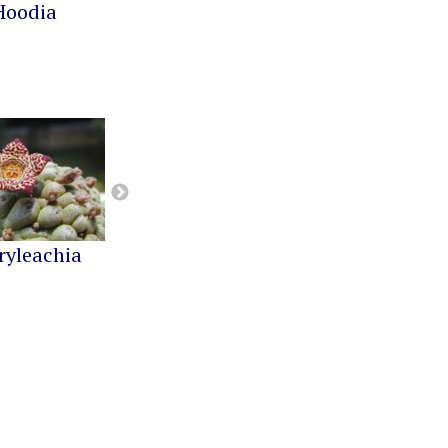
Hoodia
Notechidnopsis
Pachypodium
ryleachia
Orbea
Pseudolithos