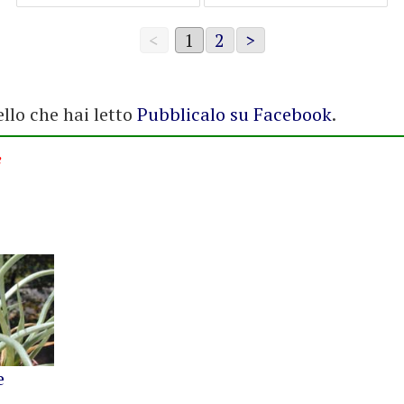
<
1
2
>
ello che hai letto
Pubblicalo su Facebook
.
e