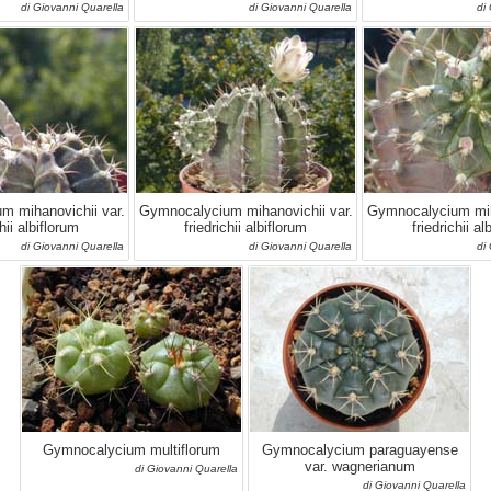
di Giovanni Quarella
di Giovanni Quarella
di
m mihanovichii var.
Gymnocalycium mihanovichii var.
Gymnocalycium miha
chii albiflorum
friedrichii albiflorum
friedrichii al
di Giovanni Quarella
di Giovanni Quarella
di
Gymnocalycium multiflorum
Gymnocalycium paraguayense
var. wagnerianum
di Giovanni Quarella
di Giovanni Quarella