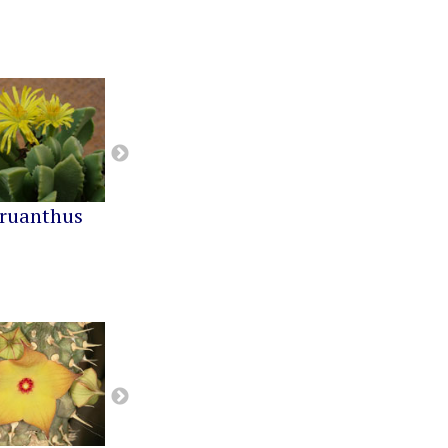
ruanthus
Cephalophyllum
Cheiridopsis