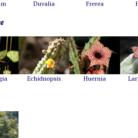
um
Duvalia
Frerea
e
gia
Echidnopsis
Huernia
Lar