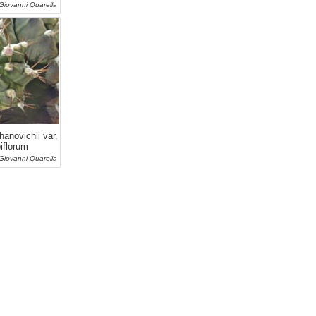
 Giovanni Quarella
novichii var.
biflorum
 Giovanni Quarella