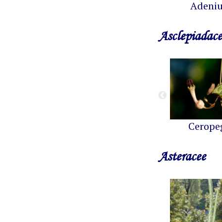
Adeni
Asclepiadace
Cerope
Asteracee