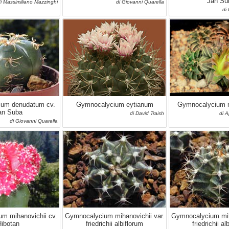
Jan Su
i Massimiliano Mazzinghi
di Giovanni Quarella
di
um denudatum cv.
Gymnocalycium eytianum
Gymnocalycium m
an Suba
di David Traish
di 
di Giovanni Quarella
m mihanovichii cv.
Gymnocalycium mihanovichii var.
Gymnocalycium miha
Hibotan
friedrichii albiflorum
friedrichii al