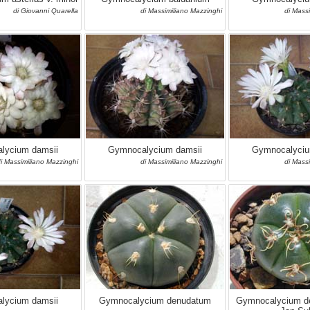
di Giovanni Quarella
di Massimiliano Mazzinghi
di Mass
lycium damsii
Gymnocalycium damsii
Gymnocalyciu
i Massimiliano Mazzinghi
di Massimiliano Mazzinghi
di Mass
lycium damsii
Gymnocalycium denudatum
Gymnocalycium d