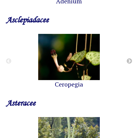
Adenium
Asclepiadacee
Ceropegia
Asteracee