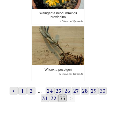
Weingartia neocummingii
brevispina
di Giovanni Quarella
Wilcoxia poselgeri
di Giovanni Quarella
<
1
2
...
24
25
26
27
28
29
30
31
32
33
>