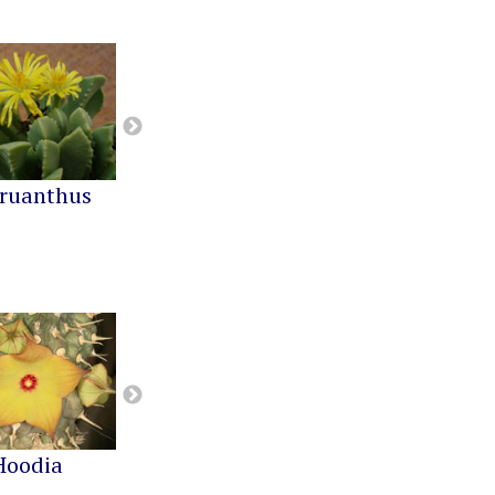
ruanthus
Cephalophyllum
Cheiridopsis
Hoodia
Notechidnopsis
Pachypodium