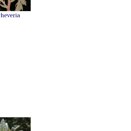
cheveria
Greenovia
Kalanchoe