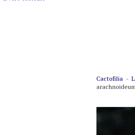
Cactofilia - 
arachnoideum