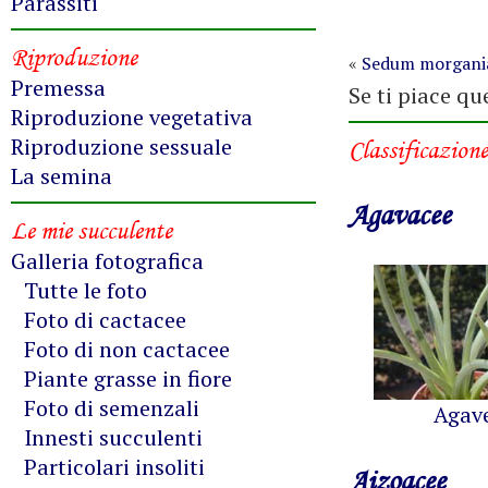
Parassiti
Riproduzione
«
Sedum morgan
Premessa
Se ti piace qu
Riproduzione vegetativa
Riproduzione sessuale
Classificazione
La semina
Agavacee
Le mie succulente
Galleria fotografica
Tutte le foto
Foto di cactacee
Foto di non cactacee
Piante grasse in fiore
Foto di semenzali
Agav
Innesti succulenti
Particolari insoliti
Aizoacee