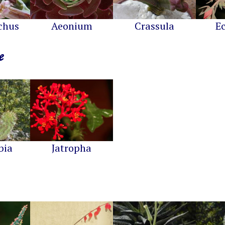
chus
Aeonium
Crassula
E
e
bia
Jatropha