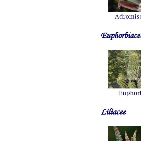
Adromis
Euphorbiace
Euphor
Liliacee