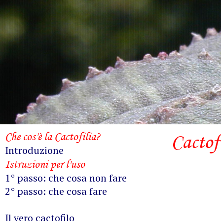
Che cos'è la Cactofilia?
Cactof
Introduzione
Istruzioni per l'uso
1° passo: che cosa non fare
2° passo: che cosa fare
Il vero cactofilo