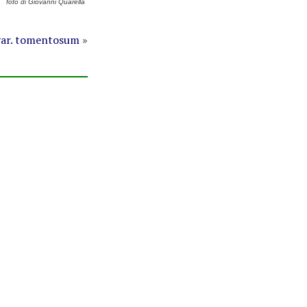
foto di Giovanni Quarella
ar. tomentosum
»