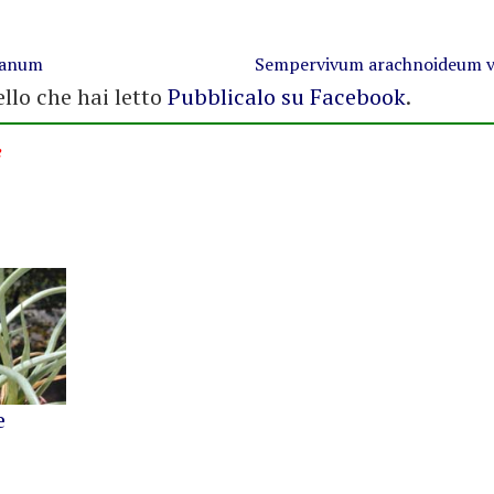
ianum
Sempervivum arachnoideum v
ello che hai letto
Pubblicalo su Facebook
.
e