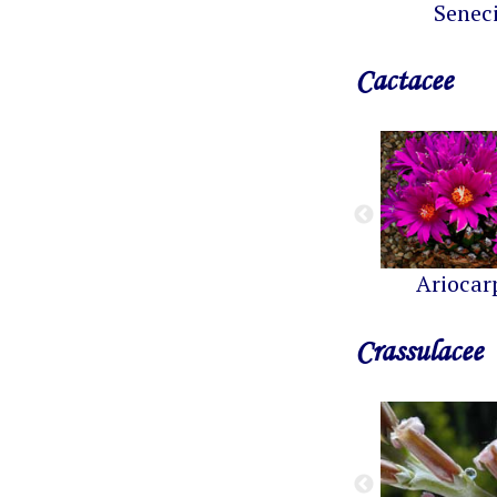
Senec
Cactacee
Ariocar
Crassulacee