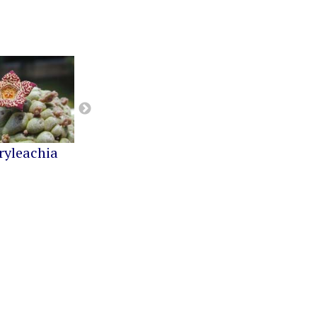
ryleachia
Orbea
Pseudolithos