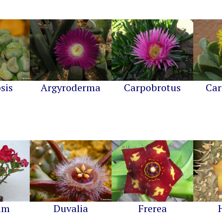
sis
Argyroderma
Carpobrotus
Car
um
Duvalia
Frerea