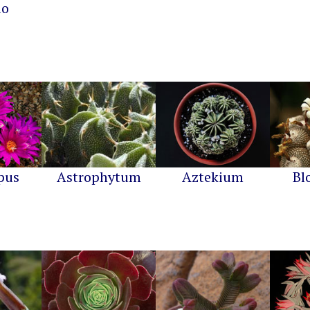
io
pus
Astrophytum
Aztekium
Bl