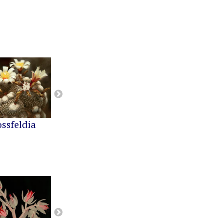
ossfeldia
Buiningia
Cereus