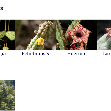
e
gia
Echidnopsis
Huernia
Lar