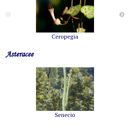
Ceropegia
Asteracee
Senecio