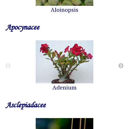
Aloinopsis
Apocynacee
Adenium
Asclepiadacee