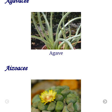
Agavacee
Agave
Aizoacee