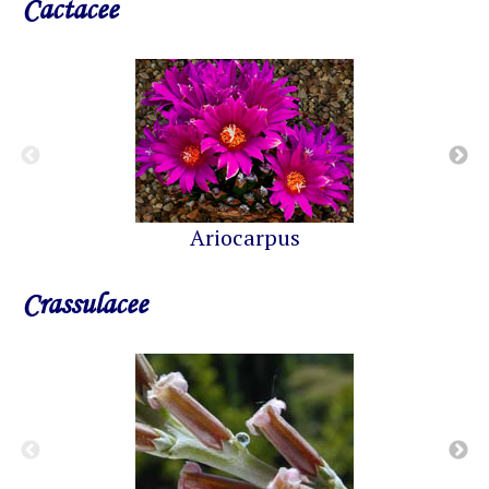
Cactacee
Ariocarpus
Crassulacee